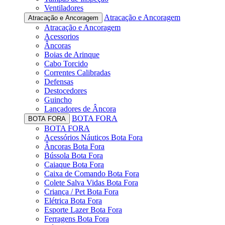
Ventiladores
Atracação e Ancoragem
Atracação e Ancoragem
Atracação e Ancoragem
Acessorios
Âncoras
Boias de Arinque
Cabo Torcido
Correntes Calibradas
Defensas
Destocedores
Guincho
Lançadores de Âncora
BOTA FORA
BOTA FORA
BOTA FORA
Acessórios Náuticos Bota Fora
Âncoras Bota Fora
Bússola Bota Fora
Caiaque Bota Fora
Caixa de Comando Bota Fora
Colete Salva Vidas Bota Fora
Criança / Pet Bota Fora
Elétrica Bota Fora
Esporte Lazer Bota Fora
Ferragens Bota Fora