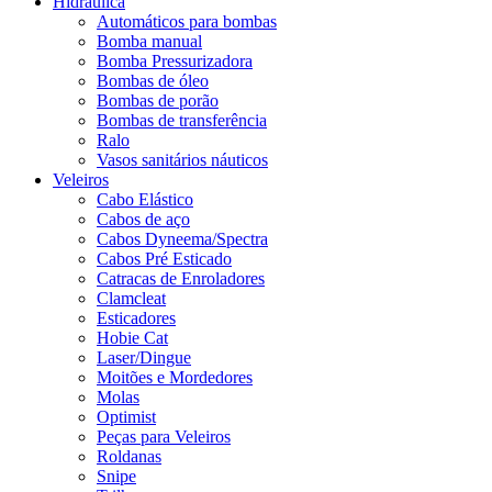
Hidráulica
Automáticos para bombas
Bomba manual
Bomba Pressurizadora
Bombas de óleo
Bombas de porão
Bombas de transferência
Ralo
Vasos sanitários náuticos
Veleiros
Cabo Elástico
Cabos de aço
Cabos Dyneema/Spectra
Cabos Pré Esticado
Catracas de Enroladores
Clamcleat
Esticadores
Hobie Cat
Laser/Dingue
Moitões e Mordedores
Molas
Optimist
Peças para Veleiros
Roldanas
Snipe