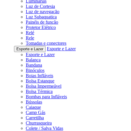
Luminárias
Luz de Cortesia
Luz de navegação
Luz Subaquatica
Painéis de função
Protetor Elétrico
Relé
Rele
Tomadas e conectores
Esporte e Lazer
Esporte e Lazer
Esporte e Lazer
Balança
Bandana
Binóculos
Boias Infláveis
Bolsa Estanque
Bolsa Impermeável
Bolsa Térmica
Bombas para Infláveis
Bússolas
Caiaque
Camp Gás
Carretilha
Churrasqueira
Colete / Salva Vidas