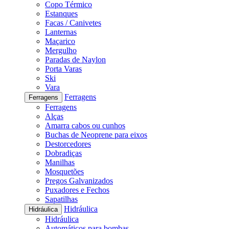
Copo Térmico
Estanques
Facas / Canivetes
Lanternas
Maçarico
Mergulho
Paradas de Naylon
Porta Varas
Ski
Vara
Ferragens
Ferragens
Ferragens
Alças
Amarra cabos ou cunhos
Buchas de Neoprene para eixos
Destorcedores
Dobradiças
Manilhas
Mosquetões
Pregos Galvanizados
Puxadores e Fechos
Sapatilhas
Hidráulica
Hidráulica
Hidráulica
Automáticos para bombas