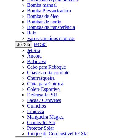
Bomba manual
Bomba Pressurizadora
Bombas de óleo
Bombas de porão
Bombas de transferência
Ralo
Vasos sanitários náuticos
Jet Ski
Jet Ski
Jet Ski
Âncora
Balaclava
Cabo para Reboque
Chaves corta corrente
Churrasqueira
Cinta para Catraca
Colete Esportivo
Defensa Jet Ski
Facas / Canivetes
Guinchos
Limpeza
Mangueira Mágica
Óculos Jet Ski
Protetor Solar
Tanque de Combustível Jet Ski