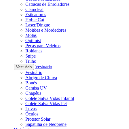
Catracas de Enroladores
Clamcleat
Esticadores
Hobie Cat
Laser/Dingue
Moitões e Mordedores
Molas
Optimist
Peças para Veleiros
Roldanas
Snipe
Trilho
Vestuário
Vestuário
Vestuário
Abrigo de Chuva
Bonés
Camisa UV
Chapéus
Colete Salva Vidas Infantil
Colete Salva Vidas Pet
Luvas
Óculos
Protetor Solar
Sapatilha de Neoprene