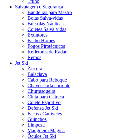
Trilho
Salvatagem e Segurança
Bandeiras para Mastro
Boias Salva-vidas
Bússolas Náuticas
Coletes Salva-vidas
Extintores
Facho Homes
Fogos Pirotécnicos
Refletores de Radar
Remos
Jet Ski
Âncora
Balaclava
Cabo para Reboque
Chaves corta corrente
Churrasqueira
Cinta para Catraca
Colete Esportivo
Defensa Jet Ski
Facas / Canivetes
Guinchos
Limpeza
Mangueira Mágica
Óculos Jet Ski