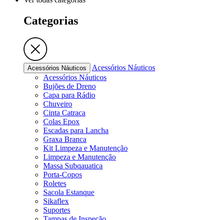
Categorias
Acessórios Náuticos
Acessórios Náuticos
Acessórios Náuticos
Bujões de Dreno
Capa para Rádio
Chuveiro
Cinta Catraca
Colas Epox
Escadas para Lancha
Graxa Branca
Kit Limpeza e Manutenção
Limpeza e Manutenção
Massa Subqauatica
Porta-Copos
Roletes
Sacola Estanque
Sikaflex
Suportes
Tampas de Inspeção