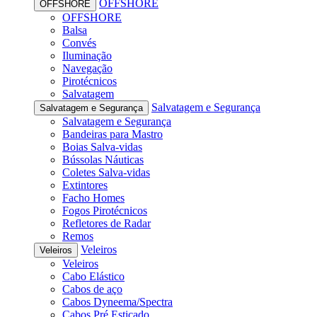
OFFSHORE
OFFSHORE
OFFSHORE
Balsa
Convés
Iluminação
Navegação
Pirotécnicos
Salvatagem
Salvatagem e Segurança
Salvatagem e Segurança
Salvatagem e Segurança
Bandeiras para Mastro
Boias Salva-vidas
Bússolas Náuticas
Coletes Salva-vidas
Extintores
Facho Homes
Fogos Pirotécnicos
Refletores de Radar
Remos
Veleiros
Veleiros
Veleiros
Cabo Elástico
Cabos de aço
Cabos Dyneema/Spectra
Cabos Pré Esticado