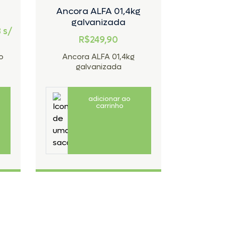
Ancora ALFA 01,4kg
R
galvanizada
3
s/
Em até 3
R$249,90
o
Ancora ALFA 01,4kg
Ancor
galvanizada
gal
adicionar ao
carrinho