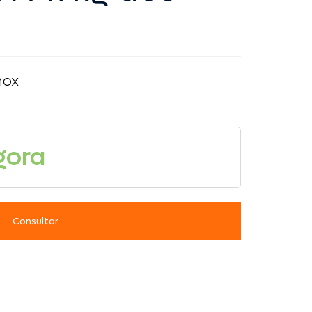
PAINÉIS DE FUNÇÃO
COPO TÉRMICO
PROTETOR ELÉTRICO
ESTANQUES
RELÉ
FACAS / CANIVETES
RELE
LANTERNAS
TOMADAS E CONECTORES
nox
MAÇARICO
MERGULHO
BALANÇA
PARADAS DE NAYLON
BANDANA
PORTA VARAS
BINÓCULOS
gora
SKI
BOIAS INFLÁVEIS
VARA
BOLSA ESTANQUE
BOLSA IMPERMEÁVEL
ALÇAS
BOLSA TÉRMICA
Consultar