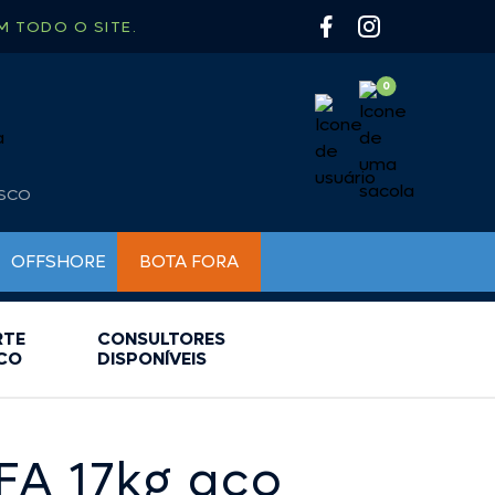
 TODO O SITE.
OSCO
OFFSHORE
BOTA FORA
RTE
CONSULTORES
BUZINAS NÁUTICAS
BOMBAS PARA INFLÁVEIS
CHAVES DE BATERIA
CO
DISPONÍVEIS
BÚSSOLAS
FARÓIS DE BUSCA E MILHA
CAIAQUE
LUMINÁRIAS
CAMP GÁS
LUZ DE CORTESIA
CARRETILHA
LUZ DE NAVEGAÇÃO
FA 17kg aco
CHURRASQUEIRA
LUZ SUBAQUATICA
COLETE / SALVA VIDAS