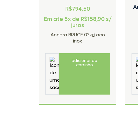
A
R$794,50
Em até 5x de
R$
158,90
s/
juros
Ancora BRUCE 03kg aco
inox
adicionar ao
carrinho