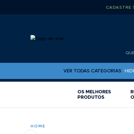
CADASTRE 
QU
VER TODAS CATEGORIAS
HID
OS MELHORES
R
BUJÕES DE DRENO
PRODUTOS
O
CAPA PARA RÁDIO
CHUVEIRO
CINTA CATRACA
COLAS EPOX
HOME
ESCADAS PARA LANCHA