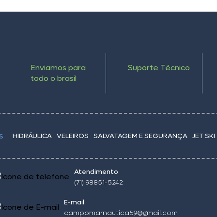
Enviamos para
Suporte Técnico
todo o brasil
HIDRÁULICA
VELEIROS
SALVATAGEM E SEGURANÇA
JET SKI
S
Atendimento
(71) 98851-5242
E-mail
campomarnautica59@gmail.com