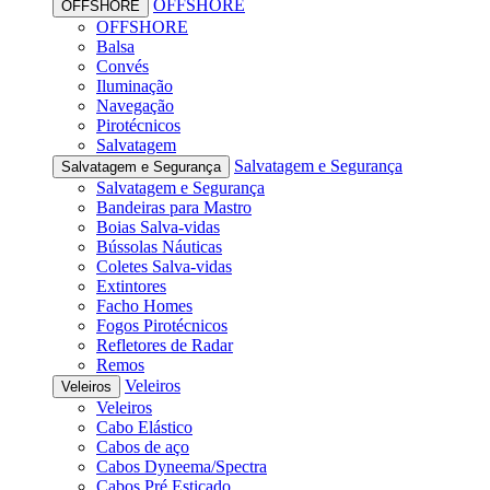
OFFSHORE
OFFSHORE
OFFSHORE
Balsa
Convés
Iluminação
Navegação
Pirotécnicos
Salvatagem
Salvatagem e Segurança
Salvatagem e Segurança
Salvatagem e Segurança
Bandeiras para Mastro
Boias Salva-vidas
Bússolas Náuticas
Coletes Salva-vidas
Extintores
Facho Homes
Fogos Pirotécnicos
Refletores de Radar
Remos
Veleiros
Veleiros
Veleiros
Cabo Elástico
Cabos de aço
Cabos Dyneema/Spectra
Cabos Pré Esticado