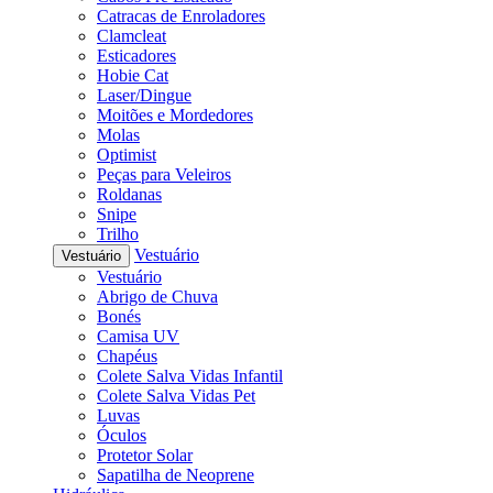
Catracas de Enroladores
Clamcleat
Esticadores
Hobie Cat
Laser/Dingue
Moitões e Mordedores
Molas
Optimist
Peças para Veleiros
Roldanas
Snipe
Trilho
Vestuário
Vestuário
Vestuário
Abrigo de Chuva
Bonés
Camisa UV
Chapéus
Colete Salva Vidas Infantil
Colete Salva Vidas Pet
Luvas
Óculos
Protetor Solar
Sapatilha de Neoprene