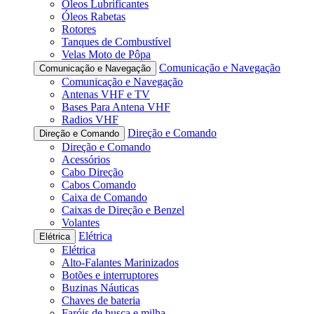
Óleos Lubrificantes
Óleos Rabetas
Rotores
Tanques de Combustível
Velas Moto de Pôpa
Comunicação e Navegação
Comunicação e Navegação
Comunicação e Navegação
Antenas VHF e TV
Bases Para Antena VHF
Radios VHF
Direção e Comando
Direção e Comando
Direção e Comando
Acessórios
Cabo Direção
Cabos Comando
Caixa de Comando
Caixas de Direção e Benzel
Volantes
Elétrica
Elétrica
Elétrica
Alto-Falantes Marinizados
Botões e interruptores
Buzinas Náuticas
Chaves de bateria
Faróis de busca e milha