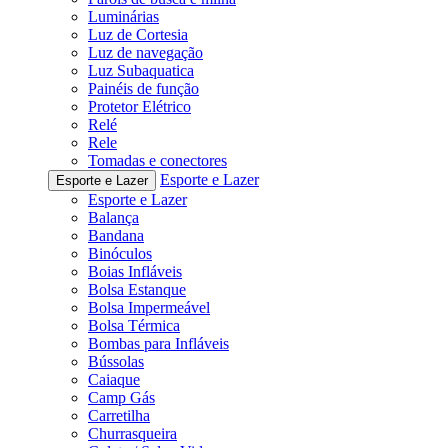
Luminárias
Luz de Cortesia
Luz de navegação
Luz Subaquatica
Painéis de função
Protetor Elétrico
Relé
Rele
Tomadas e conectores
Esporte e Lazer
Esporte e Lazer
Esporte e Lazer
Balança
Bandana
Binóculos
Boias Infláveis
Bolsa Estanque
Bolsa Impermeável
Bolsa Térmica
Bombas para Infláveis
Bússolas
Caiaque
Camp Gás
Carretilha
Churrasqueira