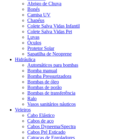
Abrigo de Chuva
Bonés
Camisa UV
Chapéus
Colete Salva Vidas Infantil
Colete Salva Vidas Pet
Luvas
Óculos
Protetor Solar
Sapatilha de Neoprene
Hidráulica
Automáticos para bombas
Bomba manual
Bomba Pressurizadora
Bombas de óleo
Bombas de porão
Bombas de transferência
Ralo
Vasos sanitários náuticos
Veleiros
Cabo Elástico
Cabos de aço
Cabos Dyneema/Spectra
Cabos Pré Esticado
Catracas de Enroladores