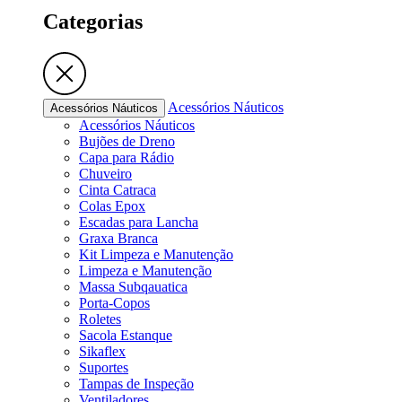
Categorias
Acessórios Náuticos
Acessórios Náuticos
Acessórios Náuticos
Bujões de Dreno
Capa para Rádio
Chuveiro
Cinta Catraca
Colas Epox
Escadas para Lancha
Graxa Branca
Kit Limpeza e Manutenção
Limpeza e Manutenção
Massa Subqauatica
Porta-Copos
Roletes
Sacola Estanque
Sikaflex
Suportes
Tampas de Inspeção
Ventiladores