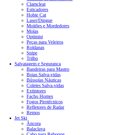
Clamcleat
Esticadores
Hobie Cat
Laser/Dingue
Moitões e Mordedores
Molas
Optimist
Peças para Veleiros
Roldanas
Snipe
Trilho
Salvatagem e Segurança
Bandeiras para Mastro
Boias Salva-vidas
Bússolas Náuticas
Coletes Salva-vidas
Extintores
Facho Homes
Fogos Pirotécnicos
Refletores de Radar
Remos
Jet Ski
Âncora
Balaclava
Cabo para Reboque