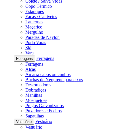
Colete / Salva Vidas
Copo Térmico
Estanques
Facas / Canivetes
Lanternas
Maçarico
Mergulho
Paradas de Naylon
Porta Varas
Ski
Vara
Ferragens
Ferragens
Ferragens
Alças
Amarra cabos ou cunhos
Buchas de Neoprene para eixos
Destorcedores
Dobradiças
Manilhas
Mosquetões
Pregos Galvanizados
Puxadores e Fechos
Sapatilhas
Vestuário
Vestuário
Vestuário