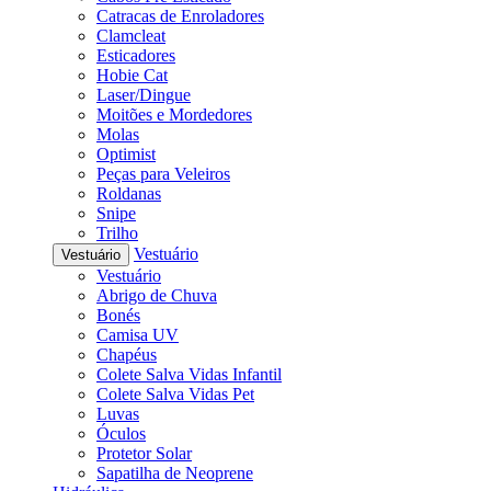
Catracas de Enroladores
Clamcleat
Esticadores
Hobie Cat
Laser/Dingue
Moitões e Mordedores
Molas
Optimist
Peças para Veleiros
Roldanas
Snipe
Trilho
Vestuário
Vestuário
Vestuário
Abrigo de Chuva
Bonés
Camisa UV
Chapéus
Colete Salva Vidas Infantil
Colete Salva Vidas Pet
Luvas
Óculos
Protetor Solar
Sapatilha de Neoprene