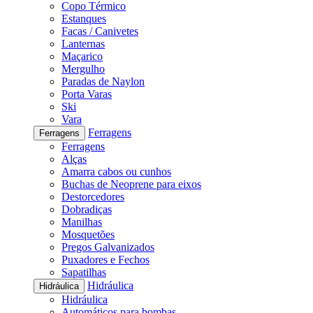
Copo Térmico
Estanques
Facas / Canivetes
Lanternas
Maçarico
Mergulho
Paradas de Naylon
Porta Varas
Ski
Vara
Ferragens
Ferragens
Ferragens
Alças
Amarra cabos ou cunhos
Buchas de Neoprene para eixos
Destorcedores
Dobradiças
Manilhas
Mosquetões
Pregos Galvanizados
Puxadores e Fechos
Sapatilhas
Hidráulica
Hidráulica
Hidráulica
Automáticos para bombas