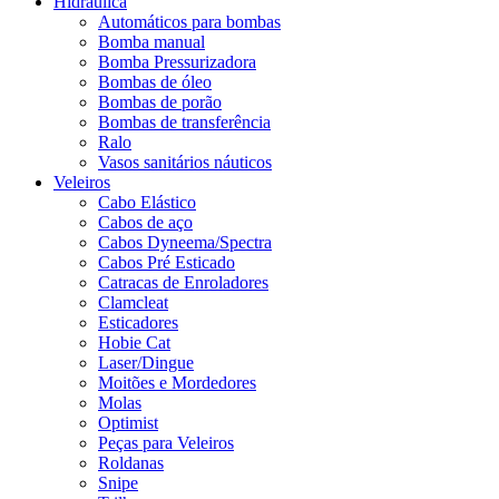
Hidráulica
Automáticos para bombas
Bomba manual
Bomba Pressurizadora
Bombas de óleo
Bombas de porão
Bombas de transferência
Ralo
Vasos sanitários náuticos
Veleiros
Cabo Elástico
Cabos de aço
Cabos Dyneema/Spectra
Cabos Pré Esticado
Catracas de Enroladores
Clamcleat
Esticadores
Hobie Cat
Laser/Dingue
Moitões e Mordedores
Molas
Optimist
Peças para Veleiros
Roldanas
Snipe