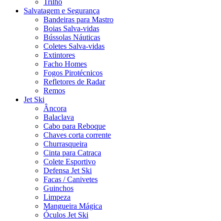
Trilho
Salvatagem e Segurança
Bandeiras para Mastro
Boias Salva-vidas
Bússolas Náuticas
Coletes Salva-vidas
Extintores
Facho Homes
Fogos Pirotécnicos
Refletores de Radar
Remos
Jet Ski
Âncora
Balaclava
Cabo para Reboque
Chaves corta corrente
Churrasqueira
Cinta para Catraca
Colete Esportivo
Defensa Jet Ski
Facas / Canivetes
Guinchos
Limpeza
Mangueira Mágica
Óculos Jet Ski