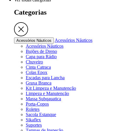
Categorias
Acessórios Náuticos
Acessórios Náuticos
Acessórios Náuticos
Bujões de Dreno
Capa para Rádio
Chuveiro
Cinta Catraca
Colas Epox
Escadas para Lancha
Graxa Branca
Kit Limpeza e Manutenção
Limpeza e Manutenção
Massa Subqauatica
Porta-Copos
Roletes
Sacola Estanque
Sikaflex
Suportes
Tampas de Inspeção