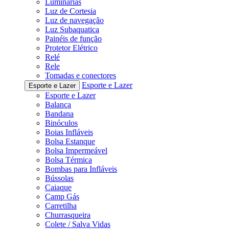
Luminárias
Luz de Cortesia
Luz de navegação
Luz Subaquatica
Painéis de função
Protetor Elétrico
Relé
Rele
Tomadas e conectores
Esporte e Lazer
Esporte e Lazer
Esporte e Lazer
Balança
Bandana
Binóculos
Boias Infláveis
Bolsa Estanque
Bolsa Impermeável
Bolsa Térmica
Bombas para Infláveis
Bússolas
Caiaque
Camp Gás
Carretilha
Churrasqueira
Colete / Salva Vidas