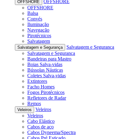
OFFSHORE
OFFSHORE
OFFSHORE
Balsa
Convés
Iluminação
Navegação
Pirotécnicos
Salvatagem
Salvatagem e Segurança
Salvatagem e Segurança
Salvatagem e Segurança
Bandeiras para Mastro
Boias Salva-vidas
Bússolas Náuticas
Coletes Salva-vidas
Extintores
Facho Homes
Fogos Pirotécnicos
Refletores de Radar
Remos
Veleiros
Veleiros
Veleiros
Cabo Elástico
Cabos de aço
Cabos Dyneema/Spectra
Cabos Pré Esticado