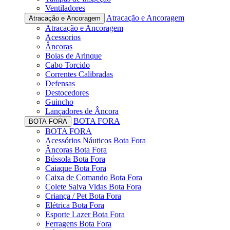
Ventiladores
Atracação e Ancoragem
Atracação e Ancoragem
Atracação e Ancoragem
Acessorios
Âncoras
Boias de Arinque
Cabo Torcido
Correntes Calibradas
Defensas
Destocedores
Guincho
Lançadores de Âncora
BOTA FORA
BOTA FORA
BOTA FORA
Acessórios Náuticos Bota Fora
Âncoras Bota Fora
Bússola Bota Fora
Caiaque Bota Fora
Caixa de Comando Bota Fora
Colete Salva Vidas Bota Fora
Criança / Pet Bota Fora
Elétrica Bota Fora
Esporte Lazer Bota Fora
Ferragens Bota Fora