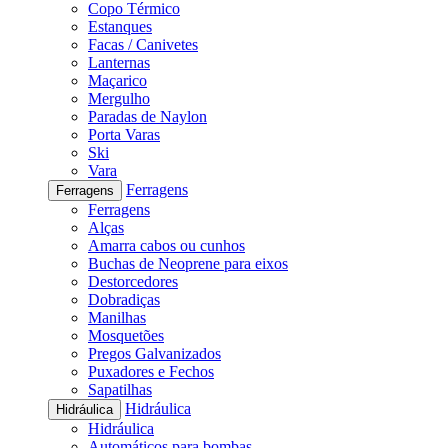
Copo Térmico
Estanques
Facas / Canivetes
Lanternas
Maçarico
Mergulho
Paradas de Naylon
Porta Varas
Ski
Vara
Ferragens
Ferragens
Ferragens
Alças
Amarra cabos ou cunhos
Buchas de Neoprene para eixos
Destorcedores
Dobradiças
Manilhas
Mosquetões
Pregos Galvanizados
Puxadores e Fechos
Sapatilhas
Hidráulica
Hidráulica
Hidráulica
Automáticos para bombas