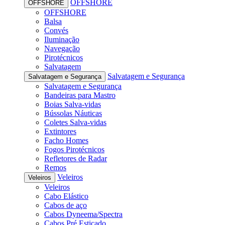
OFFSHORE
OFFSHORE
OFFSHORE
Balsa
Convés
Iluminação
Navegação
Pirotécnicos
Salvatagem
Salvatagem e Segurança
Salvatagem e Segurança
Salvatagem e Segurança
Bandeiras para Mastro
Boias Salva-vidas
Bússolas Náuticas
Coletes Salva-vidas
Extintores
Facho Homes
Fogos Pirotécnicos
Refletores de Radar
Remos
Veleiros
Veleiros
Veleiros
Cabo Elástico
Cabos de aço
Cabos Dyneema/Spectra
Cabos Pré Esticado