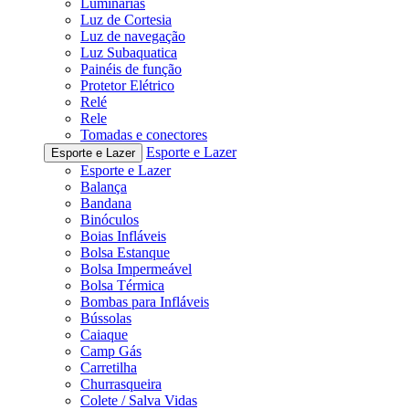
Luminárias
Luz de Cortesia
Luz de navegação
Luz Subaquatica
Painéis de função
Protetor Elétrico
Relé
Rele
Tomadas e conectores
Esporte e Lazer
Esporte e Lazer
Esporte e Lazer
Balança
Bandana
Binóculos
Boias Infláveis
Bolsa Estanque
Bolsa Impermeável
Bolsa Térmica
Bombas para Infláveis
Bússolas
Caiaque
Camp Gás
Carretilha
Churrasqueira
Colete / Salva Vidas