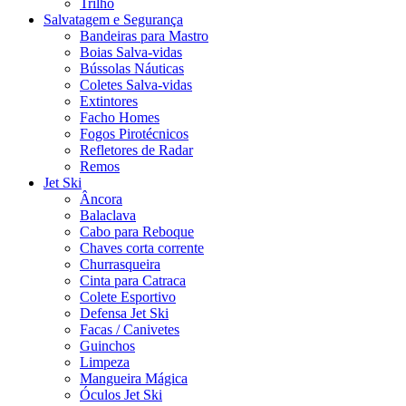
Trilho
Salvatagem e Segurança
Bandeiras para Mastro
Boias Salva-vidas
Bússolas Náuticas
Coletes Salva-vidas
Extintores
Facho Homes
Fogos Pirotécnicos
Refletores de Radar
Remos
Jet Ski
Âncora
Balaclava
Cabo para Reboque
Chaves corta corrente
Churrasqueira
Cinta para Catraca
Colete Esportivo
Defensa Jet Ski
Facas / Canivetes
Guinchos
Limpeza
Mangueira Mágica
Óculos Jet Ski