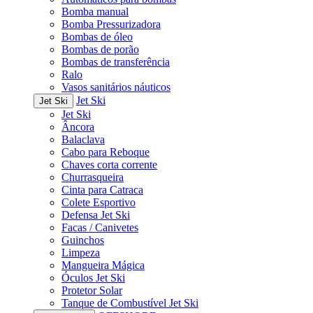
Bomba manual
Bomba Pressurizadora
Bombas de óleo
Bombas de porão
Bombas de transferência
Ralo
Vasos sanitários náuticos
Jet Ski
Jet Ski
Jet Ski
Âncora
Balaclava
Cabo para Reboque
Chaves corta corrente
Churrasqueira
Cinta para Catraca
Colete Esportivo
Defensa Jet Ski
Facas / Canivetes
Guinchos
Limpeza
Mangueira Mágica
Óculos Jet Ski
Protetor Solar
Tanque de Combustível Jet Ski