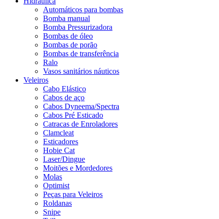
Hidráulica
Automáticos para bombas
Bomba manual
Bomba Pressurizadora
Bombas de óleo
Bombas de porão
Bombas de transferência
Ralo
Vasos sanitários náuticos
Veleiros
Cabo Elástico
Cabos de aço
Cabos Dyneema/Spectra
Cabos Pré Esticado
Catracas de Enroladores
Clamcleat
Esticadores
Hobie Cat
Laser/Dingue
Moitões e Mordedores
Molas
Optimist
Peças para Veleiros
Roldanas
Snipe