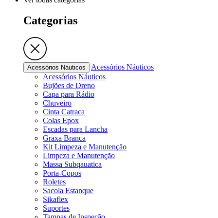
Categorias
Acessórios Náuticos
Acessórios Náuticos
Acessórios Náuticos
Bujões de Dreno
Capa para Rádio
Chuveiro
Cinta Catraca
Colas Epox
Escadas para Lancha
Graxa Branca
Kit Limpeza e Manutenção
Limpeza e Manutenção
Massa Subqauatica
Porta-Copos
Roletes
Sacola Estanque
Sikaflex
Suportes
Tampas de Inspeção