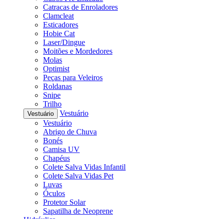
Catracas de Enroladores
Clamcleat
Esticadores
Hobie Cat
Laser/Dingue
Moitões e Mordedores
Molas
Optimist
Peças para Veleiros
Roldanas
Snipe
Trilho
Vestuário
Vestuário
Vestuário
Abrigo de Chuva
Bonés
Camisa UV
Chapéus
Colete Salva Vidas Infantil
Colete Salva Vidas Pet
Luvas
Óculos
Protetor Solar
Sapatilha de Neoprene