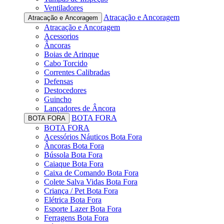
Ventiladores
Atracação e Ancoragem
Atracação e Ancoragem
Atracação e Ancoragem
Acessorios
Âncoras
Boias de Arinque
Cabo Torcido
Correntes Calibradas
Defensas
Destocedores
Guincho
Lançadores de Âncora
BOTA FORA
BOTA FORA
BOTA FORA
Acessórios Náuticos Bota Fora
Âncoras Bota Fora
Bússola Bota Fora
Caiaque Bota Fora
Caixa de Comando Bota Fora
Colete Salva Vidas Bota Fora
Criança / Pet Bota Fora
Elétrica Bota Fora
Esporte Lazer Bota Fora
Ferragens Bota Fora