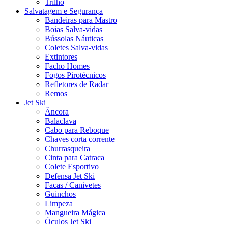
Trilho
Salvatagem e Segurança
Bandeiras para Mastro
Boias Salva-vidas
Bússolas Náuticas
Coletes Salva-vidas
Extintores
Facho Homes
Fogos Pirotécnicos
Refletores de Radar
Remos
Jet Ski
Âncora
Balaclava
Cabo para Reboque
Chaves corta corrente
Churrasqueira
Cinta para Catraca
Colete Esportivo
Defensa Jet Ski
Facas / Canivetes
Guinchos
Limpeza
Mangueira Mágica
Óculos Jet Ski