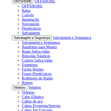
OFFSHORE
OFFSHORE
OFFSHORE
Balsa
Convés
Iluminação
Navegação
Pirotécnicos
Salvatagem
Salvatagem e Segurança
Salvatagem e Segurança
Salvatagem e Segurança
Bandeiras para Mastro
Boias Salva-vidas
Bússolas Náuticas
Coletes Salva-vidas
Extintores
Facho Homes
Fogos Pirotécnicos
Refletores de Radar
Remos
Veleiros
Veleiros
Veleiros
Cabo Elástico
Cabos de aço
Cabos Dyneema/Spectra
Cabos Pré Esticado