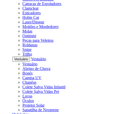
Catracas de Enroladores
Clamcleat
Esticadores
Hobie Cat
Laser/Dingue
Moitões e Mordedores
Molas
Optimist
Peças para Veleiros
Roldanas
Snipe
Trilho
Vestuário
Vestuário
Vestuário
Abrigo de Chuva
Bonés
Camisa UV
Chapéus
Colete Salva Vidas Infantil
Colete Salva Vidas Pet
Luvas
Óculos
Protetor Solar
Sapatilha de Neoprene