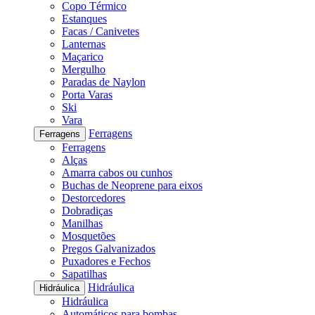
Copo Térmico
Estanques
Facas / Canivetes
Lanternas
Maçarico
Mergulho
Paradas de Naylon
Porta Varas
Ski
Vara
Ferragens
Ferragens
Ferragens
Alças
Amarra cabos ou cunhos
Buchas de Neoprene para eixos
Destorcedores
Dobradiças
Manilhas
Mosquetões
Pregos Galvanizados
Puxadores e Fechos
Sapatilhas
Hidráulica
Hidráulica
Hidráulica
Automáticos para bombas