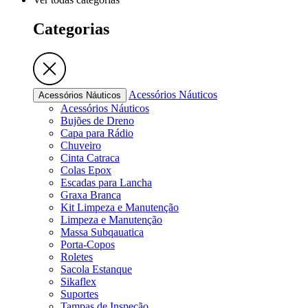
Categorias
Acessórios Náuticos
Acessórios Náuticos
Acessórios Náuticos
Bujões de Dreno
Capa para Rádio
Chuveiro
Cinta Catraca
Colas Epox
Escadas para Lancha
Graxa Branca
Kit Limpeza e Manutenção
Limpeza e Manutenção
Massa Subqauatica
Porta-Copos
Roletes
Sacola Estanque
Sikaflex
Suportes
Tampas de Inspeção