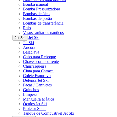
Bomba manual
Bomba Pressurizadora
Bombas de óleo
Bombas de porão
Bombas de transferência
Ralo
Vasos sanitários náuticos
Jet Ski
Jet Ski
Jet Ski
Âncora
Balaclava
Cabo para Reboque
Chaves corta corrente
Churrasqueira
Cinta para Catraca
Colete Esportivo
Defensa Jet Ski
Facas / Canivetes
Guinchos
Limpeza
Mangueira Mágica
Óculos Jet Ski
Protetor Solar
Tanque de Combustível Jet Ski