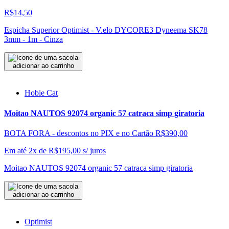
R$14,50
Espicha Superior Optimist - V.elo DYCORE3 Dyneema SK78
3mm - 1m - Cinza
adicionar ao carrinho
Hobie Cat
Moitao NAUTOS 92074 organic 57 catraca simp giratoria
BOTA FORA - descontos no PIX e no Cartão
R$390,00
Em até 2x de
R$
195,00
s/ juros
Moitao NAUTOS 92074 organic 57 catraca simp giratoria
adicionar ao carrinho
Optimist