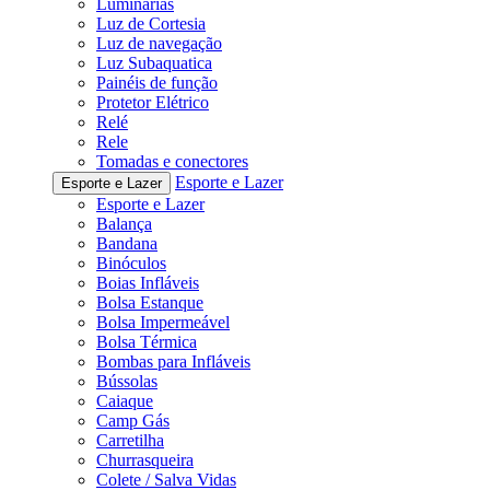
Luminárias
Luz de Cortesia
Luz de navegação
Luz Subaquatica
Painéis de função
Protetor Elétrico
Relé
Rele
Tomadas e conectores
Esporte e Lazer
Esporte e Lazer
Esporte e Lazer
Balança
Bandana
Binóculos
Boias Infláveis
Bolsa Estanque
Bolsa Impermeável
Bolsa Térmica
Bombas para Infláveis
Bússolas
Caiaque
Camp Gás
Carretilha
Churrasqueira
Colete / Salva Vidas