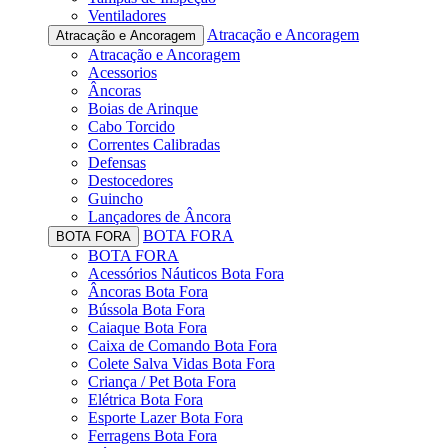
Ventiladores
Atracação e Ancoragem
Atracação e Ancoragem
Atracação e Ancoragem
Acessorios
Âncoras
Boias de Arinque
Cabo Torcido
Correntes Calibradas
Defensas
Destocedores
Guincho
Lançadores de Âncora
BOTA FORA
BOTA FORA
BOTA FORA
Acessórios Náuticos Bota Fora
Âncoras Bota Fora
Bússola Bota Fora
Caiaque Bota Fora
Caixa de Comando Bota Fora
Colete Salva Vidas Bota Fora
Criança / Pet Bota Fora
Elétrica Bota Fora
Esporte Lazer Bota Fora
Ferragens Bota Fora