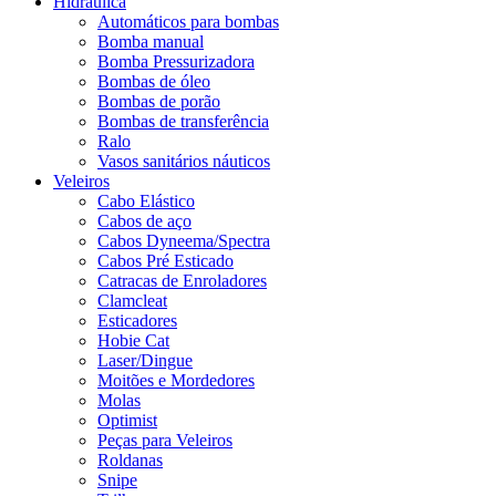
Hidráulica
Automáticos para bombas
Bomba manual
Bomba Pressurizadora
Bombas de óleo
Bombas de porão
Bombas de transferência
Ralo
Vasos sanitários náuticos
Veleiros
Cabo Elástico
Cabos de aço
Cabos Dyneema/Spectra
Cabos Pré Esticado
Catracas de Enroladores
Clamcleat
Esticadores
Hobie Cat
Laser/Dingue
Moitões e Mordedores
Molas
Optimist
Peças para Veleiros
Roldanas
Snipe