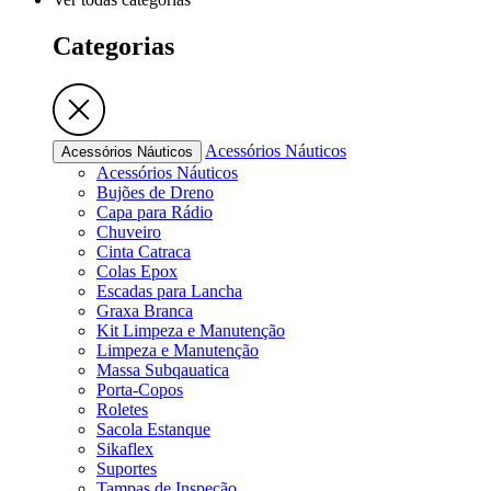
Categorias
Acessórios Náuticos
Acessórios Náuticos
Acessórios Náuticos
Bujões de Dreno
Capa para Rádio
Chuveiro
Cinta Catraca
Colas Epox
Escadas para Lancha
Graxa Branca
Kit Limpeza e Manutenção
Limpeza e Manutenção
Massa Subqauatica
Porta-Copos
Roletes
Sacola Estanque
Sikaflex
Suportes
Tampas de Inspeção