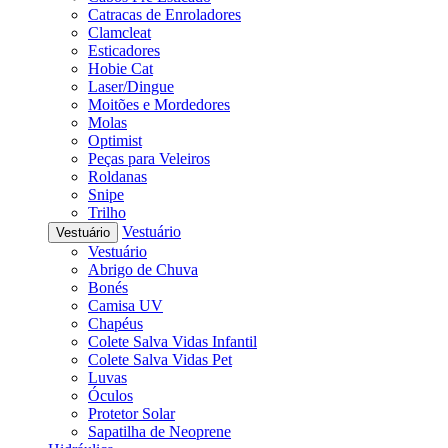
Catracas de Enroladores
Clamcleat
Esticadores
Hobie Cat
Laser/Dingue
Moitões e Mordedores
Molas
Optimist
Peças para Veleiros
Roldanas
Snipe
Trilho
Vestuário
Vestuário
Vestuário
Abrigo de Chuva
Bonés
Camisa UV
Chapéus
Colete Salva Vidas Infantil
Colete Salva Vidas Pet
Luvas
Óculos
Protetor Solar
Sapatilha de Neoprene