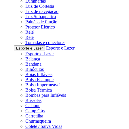
Luminárias
Luz de Cortesia
Luz de navegação
Luz Subaquatica
Painéis de função
Protetor Elétrico
Relé
Rele
Tomadas e conectores
Esporte e Lazer
Esporte e Lazer
Esporte e Lazer
Balança
Bandana
Binóculos
Boias Infláveis
Bolsa Estanque
Bolsa Impermeável
Bolsa Térmica
Bombas para Infláveis
Bússolas
Caiaque
Camp Gás
Carretilha
Churrasqueira
Colete / Salva Vidas