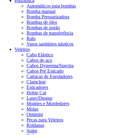
Hidráulica
Automáticos para bombas
Bomba manual
Bomba Pressurizadora
Bombas de óleo
Bombas de porão
Bombas de transferência
Ralo
Vasos sanitários náuticos
Veleiros
Cabo Elástico
Cabos de aço
Cabos Dyneema/Spectra
Cabos Pré Esticado
Catracas de Enroladores
Clamcleat
Esticadores
Hobie Cat
Laser/Dingue
Moitões e Mordedores
Molas
Optimist
Peças para Veleiros
Roldanas
Snipe