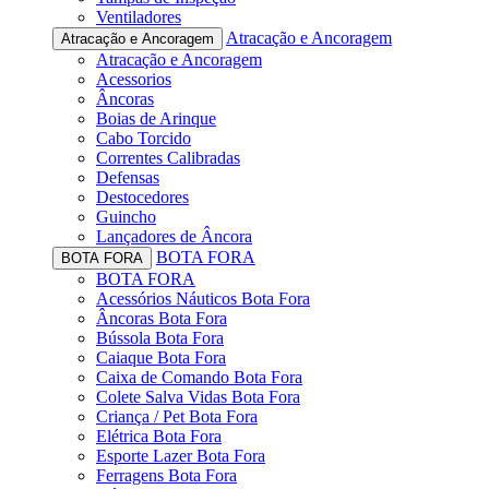
Ventiladores
Atracação e Ancoragem
Atracação e Ancoragem
Atracação e Ancoragem
Acessorios
Âncoras
Boias de Arinque
Cabo Torcido
Correntes Calibradas
Defensas
Destocedores
Guincho
Lançadores de Âncora
BOTA FORA
BOTA FORA
BOTA FORA
Acessórios Náuticos Bota Fora
Âncoras Bota Fora
Bússola Bota Fora
Caiaque Bota Fora
Caixa de Comando Bota Fora
Colete Salva Vidas Bota Fora
Criança / Pet Bota Fora
Elétrica Bota Fora
Esporte Lazer Bota Fora
Ferragens Bota Fora