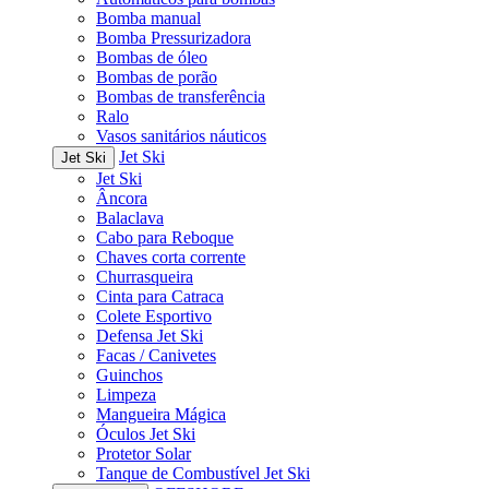
Bomba manual
Bomba Pressurizadora
Bombas de óleo
Bombas de porão
Bombas de transferência
Ralo
Vasos sanitários náuticos
Jet Ski
Jet Ski
Jet Ski
Âncora
Balaclava
Cabo para Reboque
Chaves corta corrente
Churrasqueira
Cinta para Catraca
Colete Esportivo
Defensa Jet Ski
Facas / Canivetes
Guinchos
Limpeza
Mangueira Mágica
Óculos Jet Ski
Protetor Solar
Tanque de Combustível Jet Ski