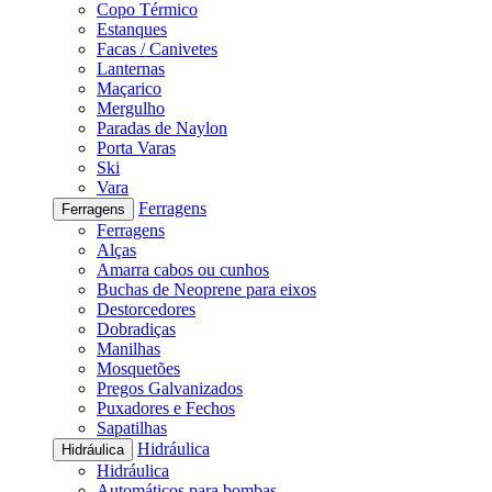
Copo Térmico
Estanques
Facas / Canivetes
Lanternas
Maçarico
Mergulho
Paradas de Naylon
Porta Varas
Ski
Vara
Ferragens
Ferragens
Ferragens
Alças
Amarra cabos ou cunhos
Buchas de Neoprene para eixos
Destorcedores
Dobradiças
Manilhas
Mosquetões
Pregos Galvanizados
Puxadores e Fechos
Sapatilhas
Hidráulica
Hidráulica
Hidráulica
Automáticos para bombas