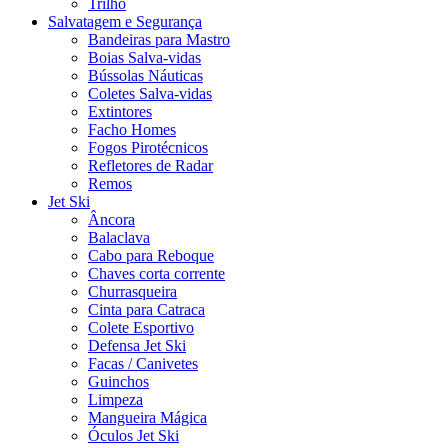
Trilho
Salvatagem e Segurança
Bandeiras para Mastro
Boias Salva-vidas
Bússolas Náuticas
Coletes Salva-vidas
Extintores
Facho Homes
Fogos Pirotécnicos
Refletores de Radar
Remos
Jet Ski
Âncora
Balaclava
Cabo para Reboque
Chaves corta corrente
Churrasqueira
Cinta para Catraca
Colete Esportivo
Defensa Jet Ski
Facas / Canivetes
Guinchos
Limpeza
Mangueira Mágica
Óculos Jet Ski