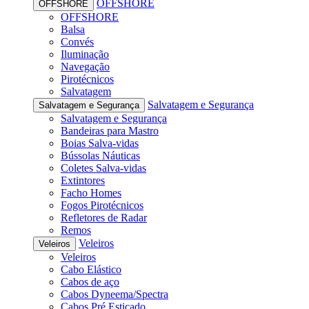
OFFSHORE
OFFSHORE
OFFSHORE
Balsa
Convés
Iluminação
Navegação
Pirotécnicos
Salvatagem
Salvatagem e Segurança
Salvatagem e Segurança
Salvatagem e Segurança
Bandeiras para Mastro
Boias Salva-vidas
Bússolas Náuticas
Coletes Salva-vidas
Extintores
Facho Homes
Fogos Pirotécnicos
Refletores de Radar
Remos
Veleiros
Veleiros
Veleiros
Cabo Elástico
Cabos de aço
Cabos Dyneema/Spectra
Cabos Pré Esticado